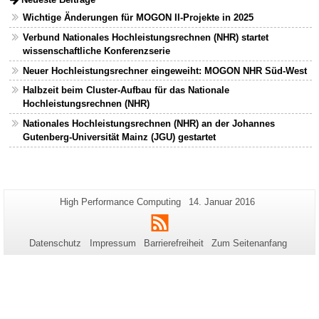
Wichtige Änderungen für MOGON II-Projekte in 2025
Verbund Nationales Hochleistungsrechnen (NHR) startet
wissenschaftliche Konferenzserie
Neuer Hochleistungsrechner eingeweiht: MOGON NHR Süd-West
Halbzeit beim Cluster-Aufbau für das Nationale
Hochleistungsrechnen (NHR)
Nationales Hochleistungsrechnen (NHR) an der Johannes
Gutenberg-Universität Mainz (JGU) gestartet
Zusätzliche
Seiten-
Letzte
High Performance Computing
14. Januar 2016
Name:
Aktualisierung:
Informationen
RSS
zu
Datenschutz
Impressum
Barrierefreiheit
Zum Seitenanfang
dieser
Seite