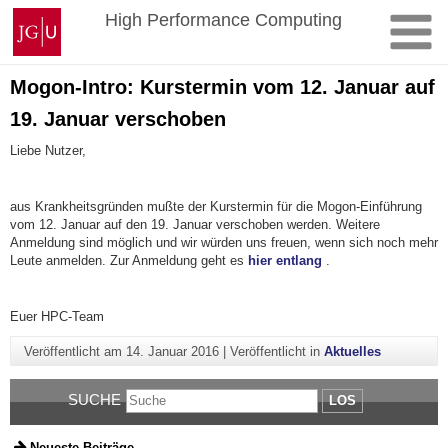
Zum
Johannes
High Performance Computing
Inhalt
Gutenberg-
springen
Universität
Mainz
Mogon-Intro: Kurstermin vom 12. Januar auf
19. Januar verschoben
Liebe Nutzer,
aus Krankheitsgründen mußte der Kurstermin für die Mogon-Einführung
vom 12. Januar auf den 19. Januar verschoben werden. Weitere
Anmeldung sind möglich und wir würden uns freuen, wenn sich noch mehr
Leute anmelden. Zur Anmeldung geht es
hier entlang
.
Euer HPC-Team
Veröffentlicht am
14. Januar 2016
|
Veröffentlicht in
Aktuelles
SUCHE
LOS
Neueste Beiträge