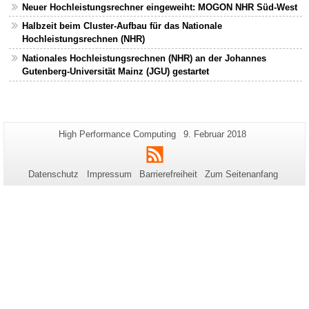
Neuer Hochleistungsrechner eingeweiht: MOGON NHR Süd-West
Halbzeit beim Cluster-Aufbau für das Nationale
Hochleistungsrechnen (NHR)
Nationales Hochleistungsrechnen (NHR) an der Johannes
Gutenberg-Universität Mainz (JGU) gestartet
Zusätzliche
Seiten-
Letzte
High Performance Computing
9. Februar 2018
Name:
Aktualisierung:
Informationen
RSS
zu
Datenschutz
Impressum
Barrierefreiheit
Zum Seitenanfang
dieser
Seite