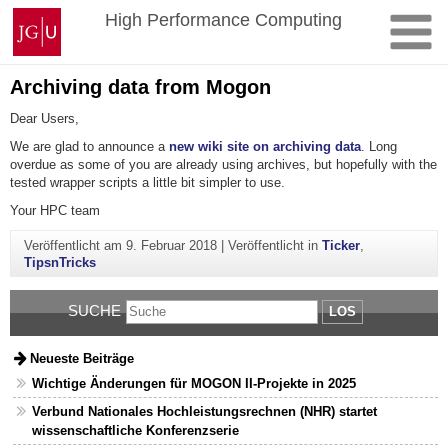
Zum
Johannes
High Performance Computing
Inhalt
Gutenberg-
springen
Universität
Mainz
Archiving data from Mogon
Dear Users,
We are glad to announce a
new wiki site on archiving data
. Long
overdue as some of you are already using archives, but hopefully with the
tested wrapper scripts a little bit simpler to use.
Your HPC team
Veröffentlicht am
9. Februar 2018
|
Veröffentlicht in
Ticker
,
TipsnTricks
SUCHE
LOS
Neueste Beiträge
Wichtige Änderungen für MOGON II-Projekte in 2025
Verbund Nationales Hochleistungsrechnen (NHR) startet
wissenschaftliche Konferenzserie