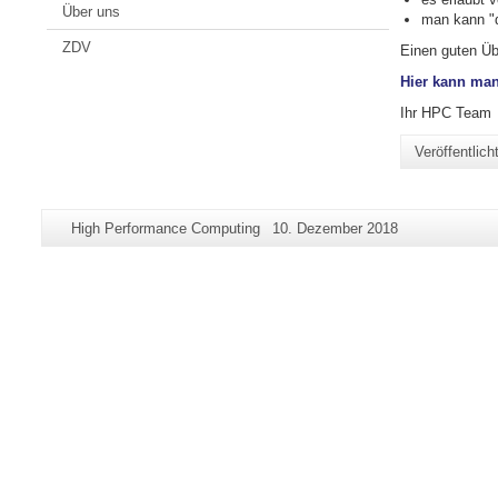
Über uns
man kann "d
ZDV
Einen guten Üb
Hier kann man
Ihr HPC Team
Veröffentlic
Zusätzliche
Seiten-
Letzte
High Performance Computing
10. Dezember 2018
Informationen
Name:
Aktualisierung:
zu
dieser
Seite