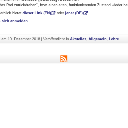
as Rad zurückdrehen", bzw. einen alten, funktionierenden Zustand wieder her
erblick bietet
dieser Link (EN)
oder
jener (DE)
.
 sich anmelden.
ht am
10. Dezember 2018
|
Veröffentlicht in
Aktuelles
,
Allgemein
,
Lehre
RSS