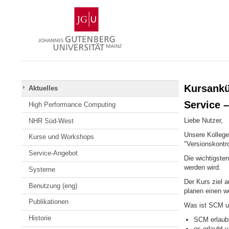
Zum
Johannes
Inhalt
Gutenberg-
springen
Universität
Mainz
Kursankü
Aktuelles
Service –
High Performance Computing
Liebe Nutzer,
NHR Süd-West
Unsere Kollege
Kurse und Workshops
"Versionskontro
Service-Angebot
Die wichtigste
werden wird.
Systeme
Der Kurs ziel 
Benutzung (eng)
planen einen w
Publikationen
Was ist SCM un
Historie
SCM erlaubt
es erlaubt 