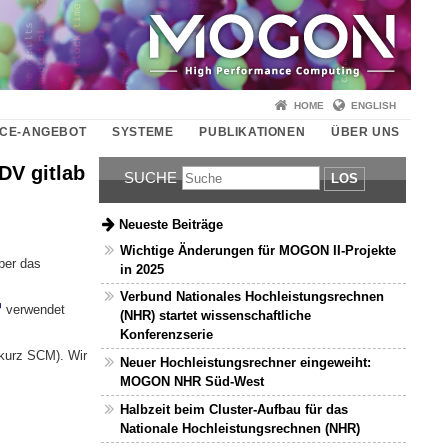
HOME
ENGLISH
ICE-ANGEBOT
SYSTEME
PUBLIKATIONEN
ÜBER UNS
V gitlab
SUCHE
LOS
Neueste Beiträge
Wichtige Änderungen für MOGON II-Projekte
ber das
in 2025
Verbund Nationales Hochleistungsrechnen
verwendet
(NHR) startet wissenschaftliche
Konferenzserie
kurz SCM). Wir
Neuer Hochleistungsrechner eingeweiht:
MOGON NHR Süd-West
Halbzeit beim Cluster-Aufbau für das
Nationale Hochleistungsrechnen (NHR)