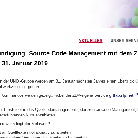
AKTUELLES
UNSER SERV
ndigung: Source Code Management mit dem ZD
 31. Januar 2019
n der UNIX-Gruppe werden am 31. Januar nächsten Jahres einen Überblick ü
llwerkzeug" git geben.
n Kommandos werden gezeigt, wobei der ZDV-eigene Service
gitlab.rlp.net
auf Einsteiger in das Quellcodemanagement (oder Source Code Management, 
eiterführenden Kurs anzubieten.
d worin liegt der Mehrwert?
 an Quelltexten kollaborativ zu arbeiten
verschiedene Versionen gleichzeitig zu bearbeiten