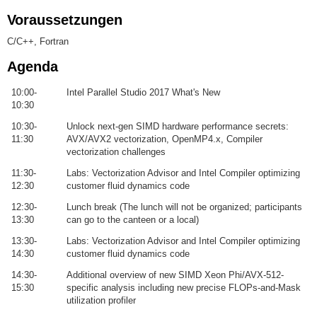
Voraussetzungen
C/C++, Fortran
Agenda
10:00-
Intel Parallel Studio 2017 What's New
10:30
10:30-
Unlock next-gen SIMD hardware performance secrets:
11:30
AVX/AVX2 vectorization, OpenMP4.x, Compiler
vectorization challenges
11:30-
Labs: Vectorization Advisor and Intel Compiler optimizing
12:30
customer fluid dynamics code
12:30-
Lunch break (The lunch will not be organized; participants
13:30
can go to the canteen or a local)
13:30-
Labs: Vectorization Advisor and Intel Compiler optimizing
14:30
customer fluid dynamics code
14:30-
Additional overview of new SIMD Xeon Phi/AVX-512-
15:30
specific analysis including new precise FLOPs-and-Mask
utilization profiler