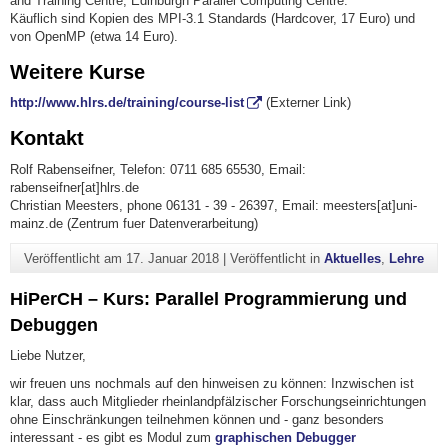
and Training Centre, Edinburgh Parallel Computing Centre.
Käuflich sind Kopien des MPI-3.1 Standards (Hardcover, 17 Euro) und
von OpenMP (etwa 14 Euro).
Weitere Kurse
http://www.hlrs.de/training/course-list
(Externer Link)
Kontakt
Rolf Rabenseifner, Telefon: 0711 685 65530, Email:
rabenseifner[at]hlrs.de
Christian Meesters
, phone 06131 - 39 - 26397, Email: meesters[at]uni-
mainz.de (Zentrum fuer Datenverarbeitung)
Veröffentlicht am
17. Januar 2018
|
Veröffentlicht in
Aktuelles
,
Lehre
HiPerCH – Kurs: Parallel Programmierung und
Debuggen
Liebe Nutzer,
wir freuen uns nochmals auf den
hinweisen zu können: Inzwischen ist
klar, dass auch Mitglieder rheinlandpfälzischer Forschungseinrichtungen
ohne Einschränkungen teilnehmen können und - ganz besonders
interessant - es gibt es Modul zum
graphischen Debugger