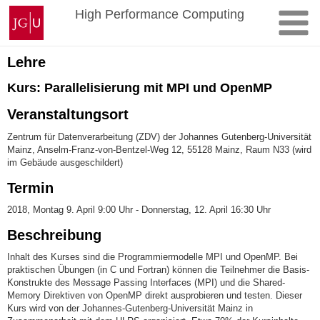
Zum
Johannes
High Performance Computing
Inhalt
Gutenberg-
springen
Universität
Mainz
Lehre
Kurs: Parallelisierung mit MPI und OpenMP
Veranstaltungsort
Zentrum für Datenverarbeitung (ZDV) der Johannes Gutenberg-Universität
Mainz, Anselm-Franz-von-Bentzel-Weg 12, 55128 Mainz, Raum N33 (wird
im Gebäude ausgeschildert)
Termin
2018, Montag 9. April 9:00 Uhr - Donnerstag, 12. April 16:30 Uhr
Beschreibung
Inhalt des Kurses sind die Programmiermodelle MPI und OpenMP. Bei
praktischen Übungen (in C und Fortran) können die Teilnehmer die Basis-
Konstrukte des Message Passing Interfaces (MPI) und die Shared-
Memory Direktiven von OpenMP direkt ausprobieren und testen. Dieser
Kurs wird von der Johannes-Gutenberg-Universität Mainz in